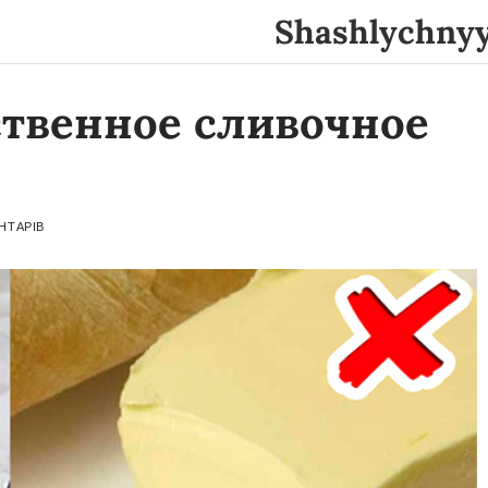
Shashlychny
ственное сливочное
НТАРІВ