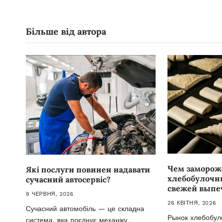
Більше від автора
Чем заморо
Які послуги повинен надавати
хлебобулочн
сучасний автосервіс?
свежей выпе
9 ЧЕРВНЯ, 2026
26 КВІТНЯ, 2026
Сучасний автомобіль — це складна
Рынок хлебобул
система, яка поєднує механіку,