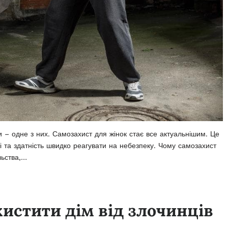
и – одне з них. Самозахист для жінок стає все актуальнішим. Це
обі та здатність швидко реагувати на небезпеку. Чому самозахист
льства,…
хистити дім від злочинців