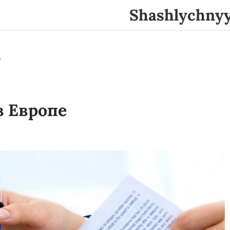
Shashlychny
4
в Европе