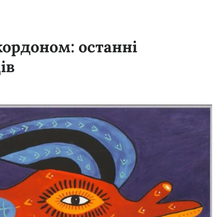
кордоном: останні
ів