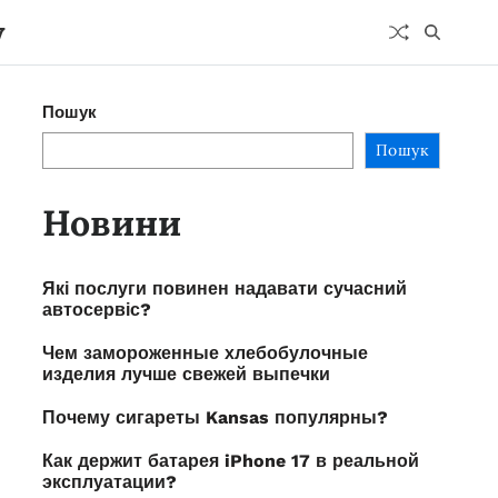
y
Пошук
Пошук
Новини
Які послуги повинен надавати сучасний
автосервіс?
Чем замороженные хлебобулочные
изделия лучше свежей выпечки
Почему сигареты Kansas популярны?
Как держит батарея iPhone 17 в реальной
эксплуатации?